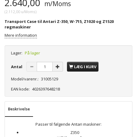
2.640,00
m/Moms
(
2.112,00
u/Moms
)
Transport Case til Antari Z-350, W-715, Z1020 og Z1520
røgmaskiner
Mere information
Lager:
På lager
Antal
LÆG I KURV
Model/varenr.:
31005129
EAN kode:
4026397648218
Beskrivelse
Passer til følgende Antari maskiner:
Z350