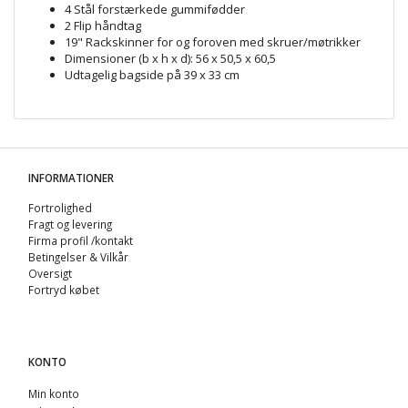
4 Stål forstærkede gummifødder
2 Flip håndtag
19" Rackskinner for og foroven med skruer/møtrikker
Dimensioner (b x h x d): 56 x 50,5 x 60,5
Udtagelig bagside på 39 x 33 cm
INFORMATIONER
Fortrolighed
Fragt og levering
Firma profil /kontakt
Betingelser & Vilkår
Oversigt
Fortryd købet
KONTO
Min konto