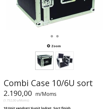
Zoom
Combi Case 10/6U sort
2.190,00
m/Moms
(
1.752,00
u/Moms
)
10 Unit vandret/ 6 unit lodret. Sort finish