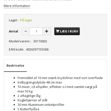
Mere information
Lager:
På lager
Antal
LÆG I KURV
Model/varenr.:
30110002
EAN kode:
4026397155006
Beskrivelse
Fremstillet af 10 mm stærk krydsfiner med sort overflade
Indbygningsdybde 48 cm max
Til mixer, cd afspiller, effekter o.l med samlet vægt på
max 50 kg
2 aftagelige låg
Kuglehjørner af stål
30 mm Aluminium vinkelprofiler
5 Butterflylåse