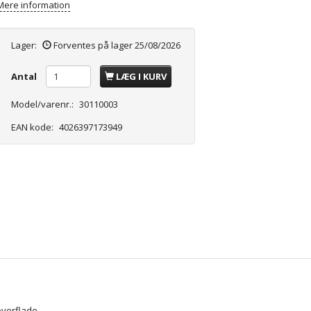
Mere information
Lager:
Forventes på lager 25/08/2026
Antal
LÆG I KURV
Model/varenr.:
30110003
EAN kode:
4026397173949
overflade