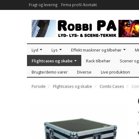
Fragt og levering
Firma profil /kontakt
Lyd
Lys
Effekt maskiner og tilbehør
Mi
Flightcases og skabe
Rack tilbehør
Scener og 
Brugte/demo varer
Diverse
Live produktion
Forside
Flightcases og skabe
Combi Cases
Com
(