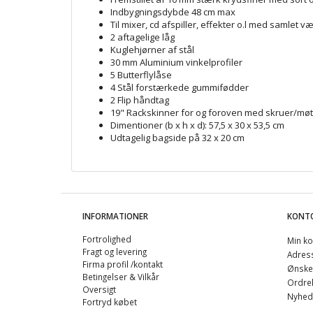
Indbygningsdybde 48 cm max
Til mixer, cd afspiller, effekter o.l med samlet 
2 aftagelige låg
Kuglehjørner af stål
30 mm Aluminium vinkelprofiler
5 Butterflylåse
4 Stål forstærkede gummifødder
2 Flip håndtag
19" Rackskinner for og foroven med skruer/møt
Dimentioner (b x h x d): 57,5 x 30 x 53,5 cm
Udtagelig bagside på 32 x 20 cm
INFORMATIONER
KONT
Fortrolighed
Min ko
Fragt og levering
Adres
Firma profil /kontakt
Ønskel
Betingelser & Vilkår
Ordreh
Oversigt
Nyhed
Fortryd købet