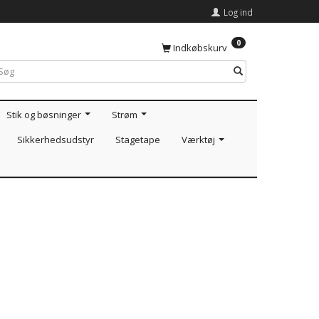
Log ind
0
Indkøbskurv
Stik og bøsninger
Strøm
Sikkerhedsudstyr
Stagetape
Værktøj