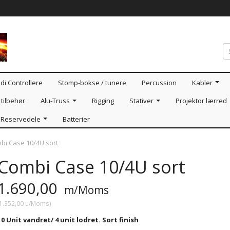
di Controllere
Stomp-bokse / tunere
Percussion
Kabler
tilbehør
Alu-Truss
Rigging
Stativer
Projektor lærred
Reservedele
Batterier
bi Case 10/4U sort
Combi Case 10/4U sort
1.690,00
m/Moms
1.352,00
u/Moms
)
10 Unit vandret/ 4 unit lodret. Sort finish