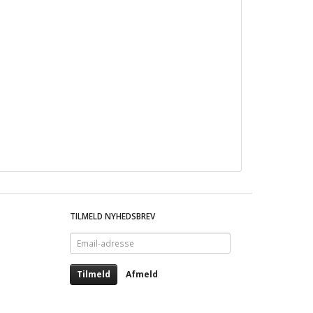
TILMELD NYHEDSBREV
Email-
adresse
Tilmeld
Afmeld