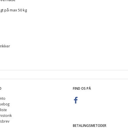
vægt på max 50 kg
rikker
O
FIND OS PÅ
nto
sebog
iste
istorik
sbrev
BETALINGSMETODER