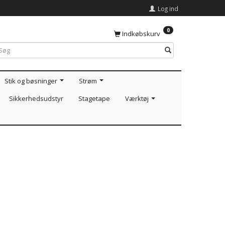
Log ind
0
Indkøbskurv
Stik og bøsninger
Strøm
Sikkerhedsudstyr
Stagetape
Værktøj