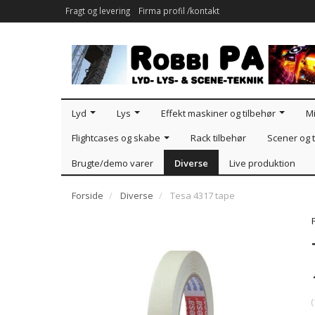
Fragt og levering
Firma profil /kontakt
Lyd
Lys
Effekt maskiner og tilbehør
Mi
Flightcases og skabe
Rack tilbehør
Scener og t
Brugte/demo varer
Diverse
Live produktion
Forside
Diverse
Tesa 4317 tape
(