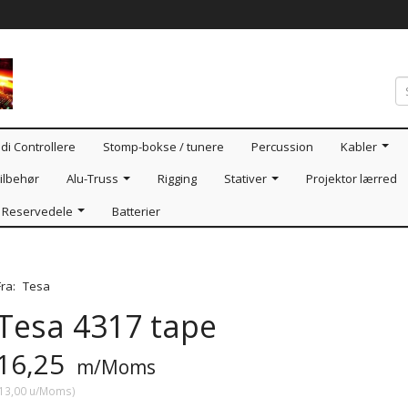
di Controllere
Stomp-bokse / tunere
Percussion
Kabler
ilbehør
Alu-Truss
Rigging
Stativer
Projektor lærred
Reservedele
Batterier
Fra:
Tesa
Tesa 4317 tape
16,25
m/Moms
13,00
u/Moms
)