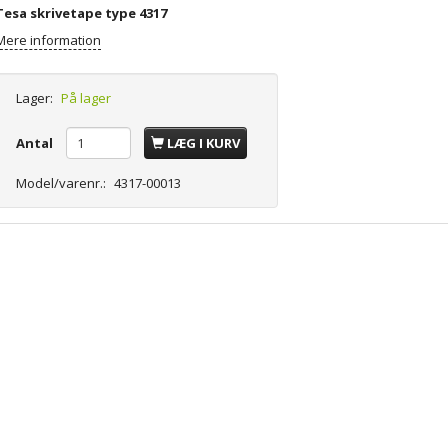
Tesa skrivetape type 4317
Mere information
Lager:
På lager
Antal
LÆG I KURV
Model/varenr.:
4317-00013