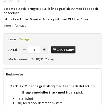
(
640,00
u/Moms
)
Sæt med 2 stk. brugte 2 x 31 bånds grafisk EQ med feedback
detection
i 4 unit rack med 5 meter 8-pars pisk med XLR han/hun
Mere information
Lager:
På lager
Antal
LÆG I KURV
Model/varenr.:
2xFBQ3102brugt
Beskrivelse
2 stk. 2 x 31 bånds grafisk EQ med feedback detection
Brugte modeller i rack med 8-pars pisk
2 x 31 bånd
FBQ feed back detection system