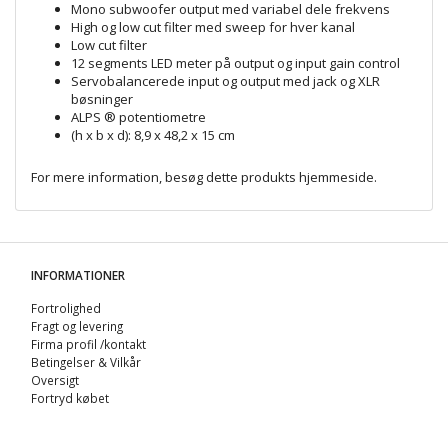
Mono subwoofer output med variabel dele frekvens
High og low cut filter med sweep for hver kanal
Low cut filter
12 segments LED meter på output og input gain control
Servobalancerede input og output med jack og XLR
bøsninger
ALPS ® potentiometre
(h x b x d): 8,9 x 48,2 x 15 cm
For mere information, besøg dette produkts
hjemmeside
.
INFORMATIONER
Fortrolighed
Fragt og levering
Firma profil /kontakt
Betingelser & Vilkår
Oversigt
Fortryd købet