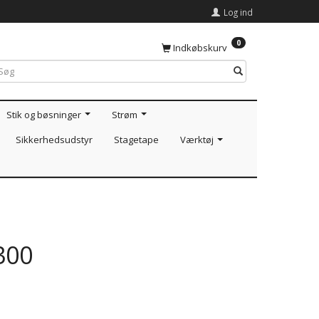
Log ind
0
Indkøbskurv
Stik og bøsninger
Strøm
Sikkerhedsudstyr
Stagetape
Værktøj
300