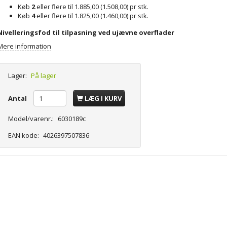
Køb
2
eller flere til
1.885,00
(
1.508,00
)
pr stk.
Køb
4
eller flere til
1.825,00
(
1.460,00
)
pr stk.
Nivelleringsfod til tilpasning ved ujævne overflader
Mere information
Lager:
På lager
Antal
LÆG I KURV
Model/varenr.:
6030189c
EAN kode:
4026397507836