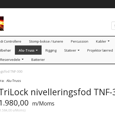
di Controllere
Stomp-bokse / tunere
Percussion
Kabler
ilbehør
Alu-Truss
Rigging
Stativer
Projektor lærred
Reservedele
Batterier
ingsfod TNF-300
Fra:
Alu-Truss
TriLock nivelleringsfod TNF-
1.980,00
m/Moms
1.584,00
u/Moms
)