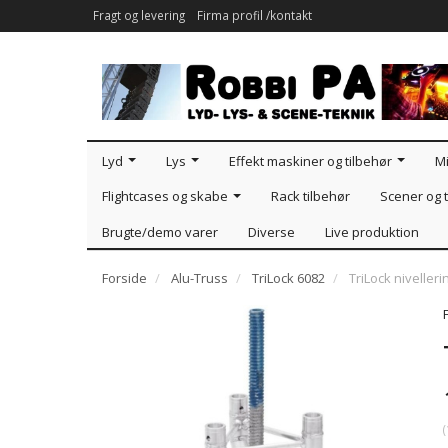
Fragt og levering
Firma profil /kontakt
Lyd
Lys
Effekt maskiner og tilbehør
Mi
Flightcases og skabe
Rack tilbehør
Scener og t
Brugte/demo varer
Diverse
Live produktion
Forside
Alu-Truss
TriLock 6082
TriLock niveller
(