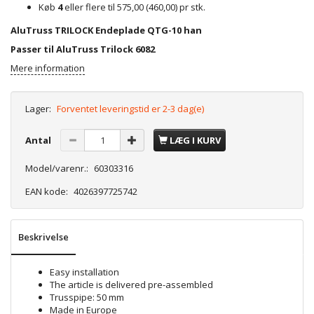
Køb
4
eller flere til
575,00
(
460,00
)
pr stk.
AluTruss TRILOCK Endeplade QTG-10 han
Passer til AluTruss Trilock 6082
Mere information
Lager:
Forventet leveringstid er 2-3 dag(e)
Antal
LÆG I KURV
Model/varenr.:
60303316
EAN kode:
4026397725742
Beskrivelse
Easy installation
The article is delivered pre-assembled
Trusspipe: 50 mm
Made in Europe