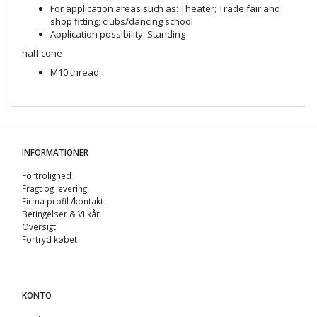
For application areas such as: Theater; Trade fair and
shop fitting; clubs/dancing school
Application possibility: Standing
half cone
M10 thread
INFORMATIONER
Fortrolighed
Fragt og levering
Firma profil /kontakt
Betingelser & Vilkår
Oversigt
Fortryd købet
KONTO