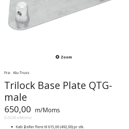
Zoom
Fra:
Alu-Truss
Trilock Base Plate QTG-
male
650,00
m/Moms
(
520,00
u/Moms
)
Køb
2
eller flere til
615,00
(
492,00
)
pr stk.