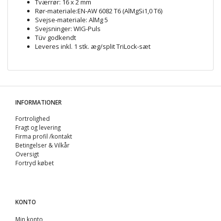
Tværrør: 16 x 2 mm
Rør-materiale:EN-AW 6082 T6 (AlMgSi1,0 T6)
Svejse-materiale: AlMg 5
Svejsninger: WIG-Puls
Tüv godkendt
Leveres inkl. 1 stk. æg/split TriLock-sæt
INFORMATIONER
Fortrolighed
Fragt og levering
Firma profil /kontakt
Betingelser & Vilkår
Oversigt
Fortryd købet
KONTO
Min konto