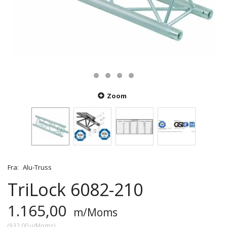
Zoom
Fra:
Alu-Truss
TriLock 6082-210
1.165,00
m/Moms
(
932,00
u/Moms
)