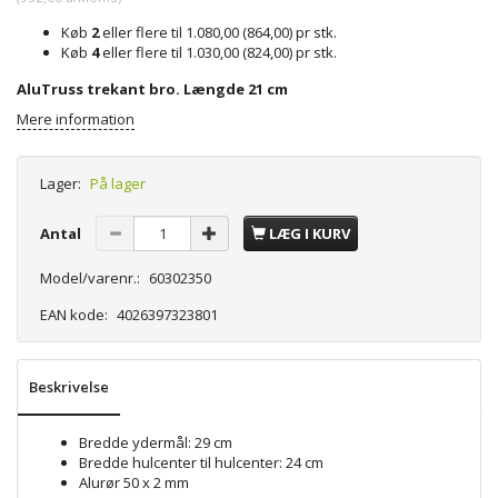
Køb
2
eller flere til
1.080,00
(
864,00
)
pr stk.
Køb
4
eller flere til
1.030,00
(
824,00
)
pr stk.
AluTruss trekant bro. Længde 21 cm
Mere information
Lager:
På lager
Antal
LÆG I KURV
Model/varenr.:
60302350
EAN kode:
4026397323801
Beskrivelse
Bredde ydermål: 29 cm
Bredde hulcenter til hulcenter: 24 cm
Alurør 50 x 2 mm