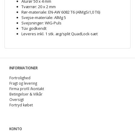
Alurør 50 x 4 mm
Tværrør: 20 x 2 mm
Rør-materiale: EN-AW 6082 T6 (AlMgSi1,0 T6)
Svejse-materiale: AlMg 5
Svejsninger: WIG-Puls
Tüv godkendt
Leveres inkl. 1 stk. æg/split QuadLock-sæt
INFORMATIONER
Fortrolighed
Fragt og levering
Firma profil /kontakt
Betingelser & Vilkår
Oversigt
Fortryd købet
KONTO