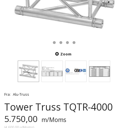
Zoom
Fra:
Alu-Truss
Tower Truss TQTR-4000
5.750,00
m/Moms
(
4.600,00
u/Moms
)