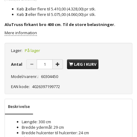
Køb
2
eller flere til
5.410,00
(
4.328,00
)
pr stk.
Køb
3
eller flere til
5.075,00
(
4.060,00
)
pr stk.
AluTruss firkant bro 400 cm. Til de store belastninger.
Mere information
Lager:
På lager
Antal
LÆG I KURV
Model/varenr.:
60304450
EAN kode:
4026397199772
Beskrivelse
Længde: 300 cm
Bredde ydermål: 29 cm
Bredde hulcenter til hulcenter: 24 cm