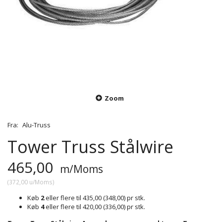
Zoom
Fra:
Alu-Truss
Tower Truss Stålwire
465,00
m/Moms
(
372,00
u/Moms
)
Køb
2
eller flere til
435,00
(
348,00
)
pr stk.
Køb
4
eller flere til
420,00
(
336,00
)
pr stk.