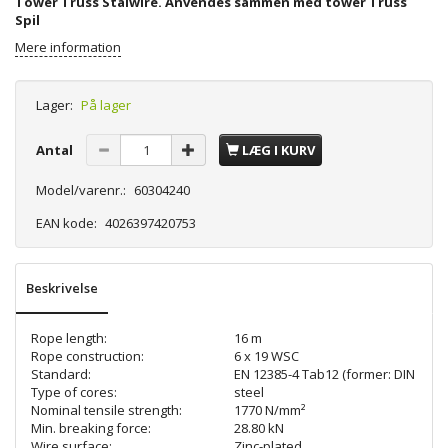
Tower Truss Stålwire. Anvendes sammen med tower Truss
Spil
Mere information
Lager:
På lager
Antal
LÆG I KURV
Model/varenr.:
60304240
EAN kode:
4026397420753
Beskrivelse
Rope length:
16 m
Rope construction:
6 x 19 WSC
Standard:
EN 12385-4 Tab12 (former: DIN 3060 
Type of cores:
steel
Nominal tensile strength:
1770 N/mm²
Min. breaking force:
28.80 kN
Wire surface:
Zinc-plated