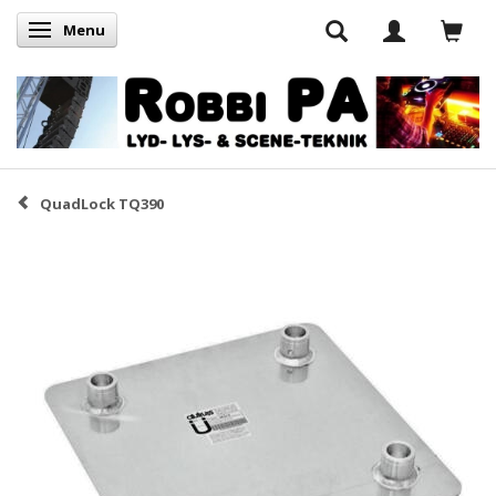
Menu
Skifte navigation
QuadLock TQ390