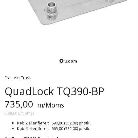
Zoom
Fra:
Alu-Truss
QuadLock TQ390-BP
735,00
m/Moms
(
588,00
u/Moms
)
Køb
2
eller flere til
690,00
(
552,00
)
pr stk.
Køb
4
eller flere til
665,00
(
532,00
)
pr stk.