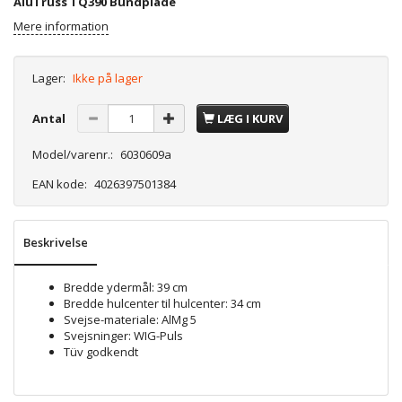
AluTruss TQ390 Bundplade
Mere information
Lager:
Ikke på lager
Antal
LÆG I KURV
Model/varenr.:
6030609a
EAN kode:
4026397501384
Beskrivelse
Bredde ydermål: 39 cm
Bredde hulcenter til hulcenter: 34 cm
Svejse-materiale: AlMg 5
Svejsninger: WIG-Puls
Tüv godkendt