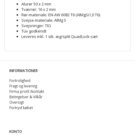
Alurør 50 x 2 mm
Tværrør: 16 x 2 mm
Rør-materiale: EN-AW 6082 T6 (AlMgSi1,0 T6)
Svejse-materiale: AlMg 5
Svejsninger: TIG
Tüv godkendt
Leveres inkl. 1 stk. æg/split QuadLock-sæt
INFORMATIONER
Fortrolighed
Fragt og levering
Firma profil /kontakt
Betingelser & Vilkår
Oversigt
Fortryd købet
KONTO