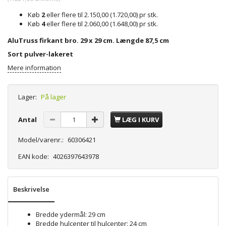
Køb
2
eller flere til
2.150,00
(
1.720,00
)
pr stk.
Køb
4
eller flere til
2.060,00
(
1.648,00
)
pr stk.
AluTruss firkant bro. 29 x 29 cm. Længde 87,5 cm
Sort pulver-lakeret
Mere information
Lager:
På lager
Antal
LÆG I KURV
Model/varenr.:
60306421
EAN kode:
4026397643978
Beskrivelse
Bredde ydermål: 29 cm
Bredde hulcenter til hulcenter: 24 cm