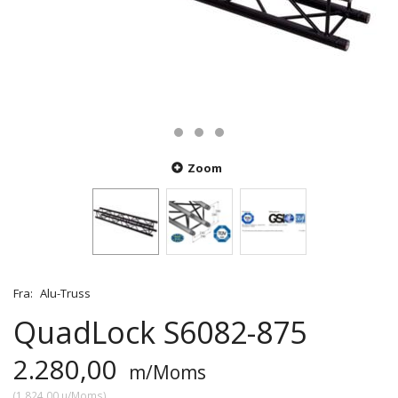
Zoom
Fra:
Alu-Truss
QuadLock S6082-875
2.280,00
m/Moms
(
1.824,00
u/Moms
)