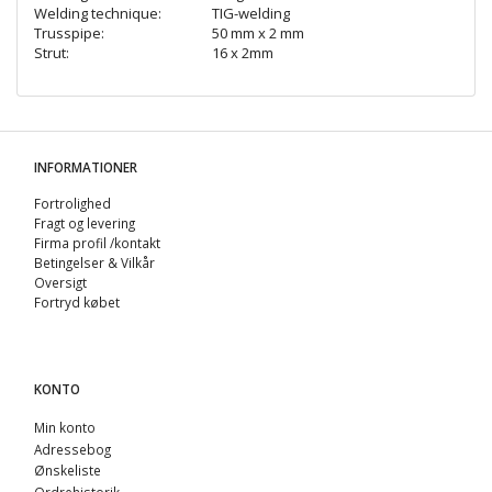
Welding technique:
TIG-welding
Trusspipe:
50 mm x 2 mm
Strut:
16 x 2mm
INFORMATIONER
Fortrolighed
Fragt og levering
Firma profil /kontakt
Betingelser & Vilkår
Oversigt
Fortryd købet
KONTO
Min konto
Adressebog
Ønskeliste