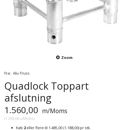
Zoom
Fra:
Alu-Truss
Quadlock Toppart
afslutning
1.560,00
m/Moms
(
1.248,00
u/Moms
)
Køb
2
eller flere til
1.485,00
(
1.188,00
)
pr stk.