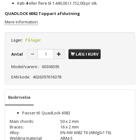
Køb
4
eller flere til
1.440,00
(
1.152,00
)
pr stk.
QUADLOCK 6082 Toppart afslutning
Mere information
Lager:
På lager
Antal
LÆG I KURV
Model/varenr.:
60306595
EAN kode:
4026397616378
Beskrivelse
Passer til: QuadLock 6082
Main chords:
50 x 2 mm
Braces:
16 x 2 mm
Alloy:
EN-AW 6082 T6 (AlMgSi1 T6)
Welding material:
AlMg 5