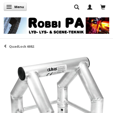
Menu
Skifte navigation
QuadLock 6082