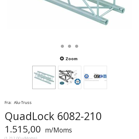
Zoom
Fra:
Alu-Truss
QuadLock 6082-210
1.515,00
m/Moms
(
1.212,00
u/Moms
)