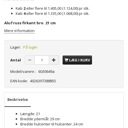
Køb
2
eller flere til
1.405,00
(
1.124,00
)
pr stk.
Køb
4
eller flere til
1.335,00
(
1.068,00
)
pr stk.
AluTruss firkant bro. 21 cm
Mere information
Lager:
På lager
Antal
LÆG I KURV
Model/varenr.:
6030649a
EAN kode:
4026397388855
Beskrivelse
Længde: 21
Bredde ydermål: 29 cm
Bredde hulcenter til hulcenter: 24 cm