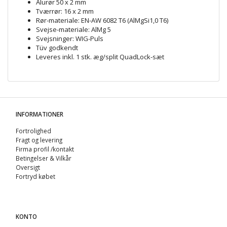
Alurør 50 x 2 mm
Tværrør: 16 x 2 mm
Rør-materiale: EN-AW 6082 T6 (AlMgSi1,0 T6)
Svejse-materiale: AlMg 5
Svejsninger: WIG-Puls
Tüv godkendt
Leveres inkl. 1 stk. æg/split QuadLock-sæt
INFORMATIONER
Fortrolighed
Fragt og levering
Firma profil /kontakt
Betingelser & Vilkår
Oversigt
Fortryd købet
KONTO