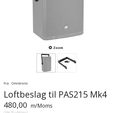
Zoom
Fra:
Omnitronic
Loftbeslag til PAS215 Mk4
480,00
m/Moms
(
384,00
u/Moms
)