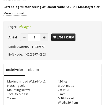
Loftbelag til montering af Omnitronic PAS-215 MK4 højttaler
Mere information
Lager:
På lager
Antal
LÆG I KURV
Model/varenr.:
11039577
EAN kode:
4026397740363
Beskrivelse
Tilbehør
Maximum load WLL (4-fold):
120 kg
Housing color:
Black matte
Mounting screw:
2 x M10
Total thickness:
5 mm
Thread:
M10 thread
Width: 39.4 cm