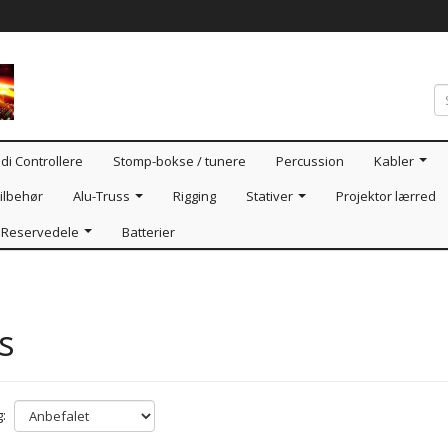
di Controllere
Stomp-bokse / tunere
Percussion
Kabler
ilbehør
Alu-Truss
Rigging
Stativer
Projektor lærred
Reservedele
Batterier
s
: