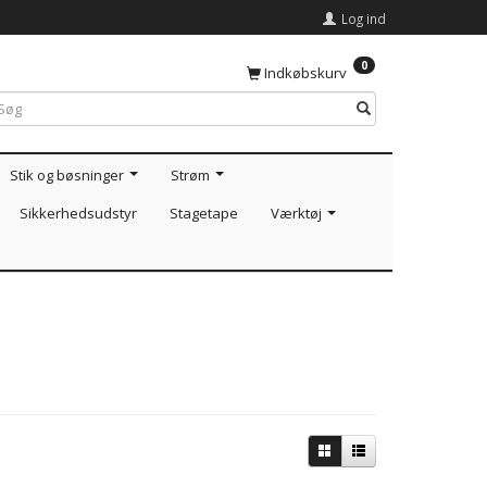
Log ind
0
Indkøbskurv
Stik og bøsninger
Strøm
Sikkerhedsudstyr
Stagetape
Værktøj