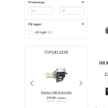
Prisniveau
På lager
på lager
(
1
)
TOPSÆLGERE
CEE 
2
(
Pumpe 16W til Eurolite
Effekt R
210,00
760
m/Moms
(
168,00
u/Moms
)
(
608,