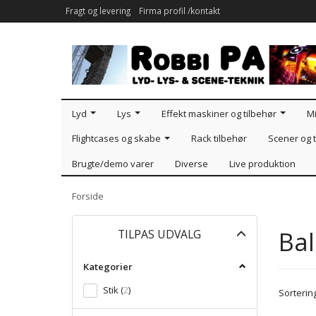
Fragt og levering
Firma profil /kontakt
Lyd
Lys
Effekt maskiner og tilbehør
Mi
Flightcases og skabe
Rack tilbehør
Scener og t
Brugte/demo varer
Diverse
Live produktion
Forside
Skifte
Bal
TILPAS UDVALG
filter
Kategorier
Stik
(
2
)
Sortering