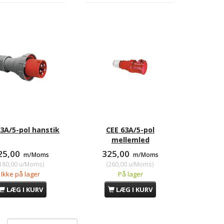
63A/5-pol hanstik
CEE 63A/5-pol
mellemled
25,00
325,00
m/Moms
m/Moms
180,00
u/Moms
)
(
260,00
u/Moms
)
Ikke på lager
På lager
LÆG I KURV
LÆG I KURV
ack 24 cm dybde
Effekt Rack 40 cm dybde
Combi
,00
860,00
1.
m/Moms
m/Moms
00
u/Moms
)
(
688,00
u/Moms
)
(
1.