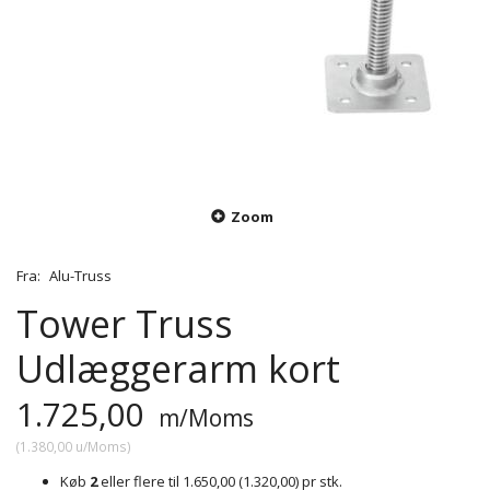
Zoom
Fra:
Alu-Truss
Tower Truss
Udlæggerarm kort
1.725,00
m/Moms
(
1.380,00
u/Moms
)
Køb
2
eller flere til
1.650,00
(
1.320,00
)
pr stk.